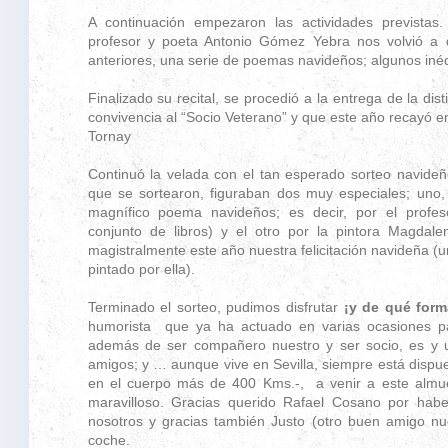
A continuación empezaron las actividades previstas
profesor y poeta Antonio Gómez Yebra nos volvió a d
anteriores, una serie de poemas navideños; algunos inéd
Finalizado su recital, se procedió a la entrega de la di
convivencia al “Socio Veterano” y que este año recayó
Tornay
Continuó la velada con el tan esperado sorteo navideñ
que se sortearon, figuraban dos muy especiales; uno, 
magnífico poema navideños; es decir, por el profe
conjunto de libros) y el otro por la pintora Magdal
magistralmente este año nuestra felicitación navideña (
pintado por ella).
Terminado el sorteo, pudimos disfrutar
¡y de qué form
humorista que ya ha actuado en varias ocasiones pa
además de ser compañero nuestro y ser socio, es y 
amigos; y … aunque vive en Sevilla, siempre está dispu
en el cuerpo más de 400 Kms.-, a venir a este almu
maravilloso. Gracias querido Rafael Cosano por hab
nosotros y gracias también Justo (otro buen amigo nu
coche.