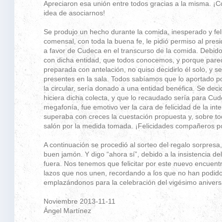
Apreciaron esa unión entre todos gracias a la misma. ¡C
idea de asociarnos!
Se produjo un hecho durante la comida, inesperado y feli
comensal, con toda la buena fe, le pidió permiso al pres
a favor de Cudeca en el transcurso de la comida. Debido 
con dicha entidad, que todos conocemos, y porque parec
preparada con antelación, no quiso decidirlo él solo, y se
presentes en la sala. Todos sabíamos que lo aportado por
la circular, sería donado a una entidad benéfica. Se dec
hiciera dicha colecta, y que lo recaudado sería para C
megafonía, fue emotivo ver la cara de felicidad de la int
superaba con creces la cuestación propuesta y, sobre tod
salón por la medida tomada. ¡Felicidades compañeros p
A continuación se procedió al sorteo del regalo sorpresa,
buen jamón. Y digo “ahora sí”, debido a la insistencia d
fuera. Nos tenemos que felicitar por este nuevo encuent
lazos que nos unen, recordando a los que no han podido 
emplazándonos para la celebración del vigésimo anivers
Noviembre 2013-11-11
Ángel Martínez