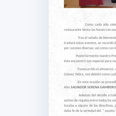
Como cada año celebramos nu
restaurante Venta las Navas con una
Tras el saludo de bienvenida p
traduce estos eventos, se recordó 
por razones diversas así como con 
Posteriormente nuestro Presidente
éste encuentro tan especial para nu
Transcurrido el almuerzo, nuest
Gómez Yebra, nos deleitó como cada
En esta ocasión se procedió a la
Año
SALVADOR SERENA GAMBERO
Además del detalle a todos las 
sorteo de regalos entre todos los as
tocaba a alguno de los directivos,
daba fe de la seriedad del “ asunto 