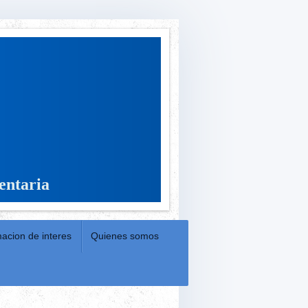
entaria
macion de interes
Quienes somos