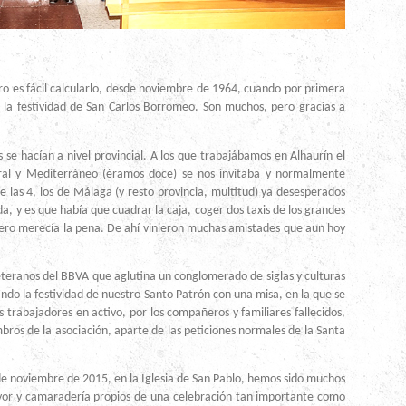
es fácil calcularlo, desde noviembre de 1964, cuando por primera
 la festividad de San Carlos Borromeo. Son muchos, pero gracias a
 hacían a nivel provincial. A los que trabajábamos en Alhaurín el
al y Mediterráneo (éramos doce) se nos invitaba y normalmente
e las 4, los de Málaga (y resto provincia, multitud) ya desesperados
a, y es que había que cuadrar la caja, coger dos taxis de los grandes
 Pero merecía la pena. De ahí vinieron muchas amistades que aun hoy
ranos del BBVA que aglutina un conglomerado de siglas y culturas
ando la festividad de nuestro Santo Patrón con una misa, en la que se
trabajadores en activo, por los compañeros y familiares fallecidos,
mbros de la asociación, aparte de las peticiones normales de la Santa
 noviembre de 2015, en la Iglesia de San Pablo, hemos sido muchos
rvor y camaradería propios de una celebración tan importante como